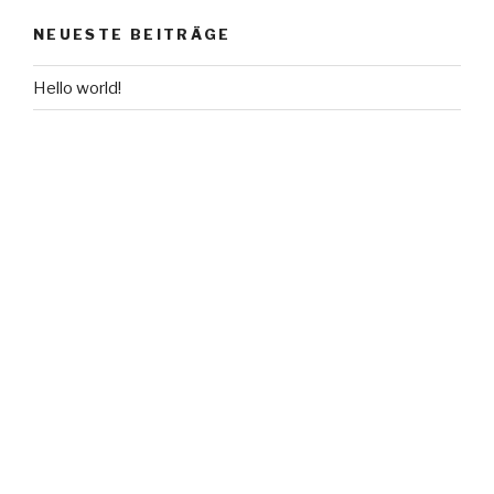
NEUESTE BEITRÄGE
Hello world!
NEUESTE KOMMENTARE
A WordPress Commenter
zu
Hello world!
ARCHIV
Oktober 2018
KATEGORIEN